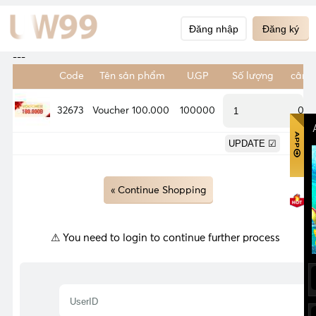
Đăng nhập
Đăng ký
---
Code
Tên sản phẩm
U.GP
Số lượng
cân 
32673
Voucher 100.000
100000
0.0
0.0
« Continue Shopping
⚠ You need to login to continue further process