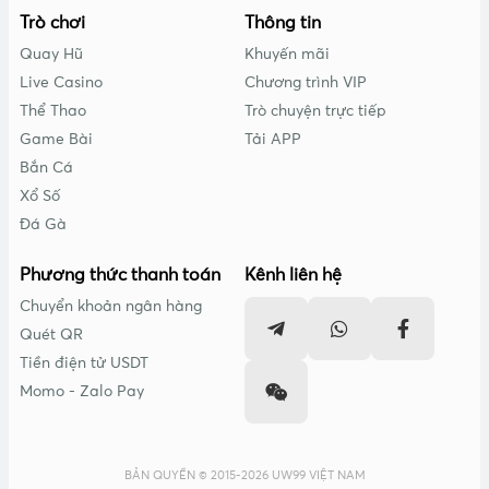
Trò chơi
Thông tin
Quay Hũ
Khuyến mãi
Live Casino
Chương trình VIP
Thể Thao
Trò chuyện trực tiếp
Game Bài
Tải APP
Bắn Cá
Xổ Số
Đá Gà
Phương thức thanh toán
Kênh liên hệ
Chuyển khoản ngân hàng
Quét QR
Tiền điện tử USDT
Momo - Zalo Pay
BẢN QUYỀN © 2015-2026 UW99 VIỆT NAM