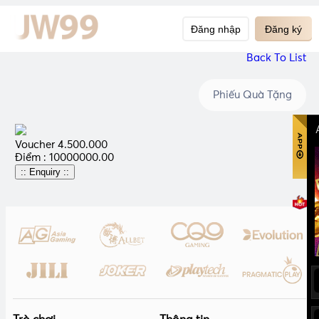
Đăng nhập
Đăng ký
Back To List
Phiếu Quà Tặng
Voucher 4.500.000
Điểm : 10000000.00