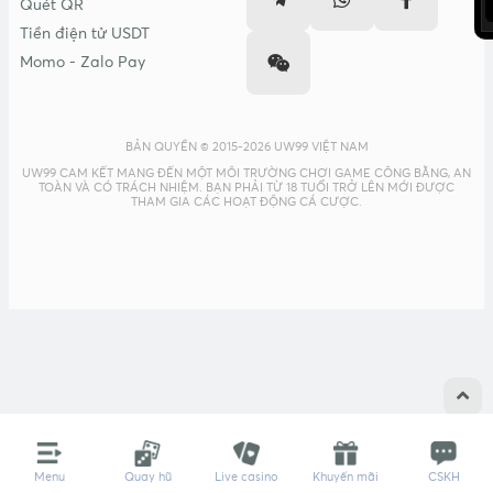
Quét QR
Tiền điện tử USDT
Momo - Zalo Pay
BẢN QUYỀN © 2015-2026 UW99 VIỆT NAM
UW99 CAM KẾT MANG ĐẾN MỘT MÔI TRƯỜNG CHƠI GAME CÔNG BẰNG, AN
TOÀN VÀ CÓ TRÁCH NHIỆM. BẠN PHẢI TỪ 18 TUỔI TRỞ LÊN MỚI ĐƯỢC
THAM GIA CÁC HOẠT ĐỘNG CÁ CƯỢC.
Menu
Quay hũ
Live casino
Khuyến mãi
CSKH