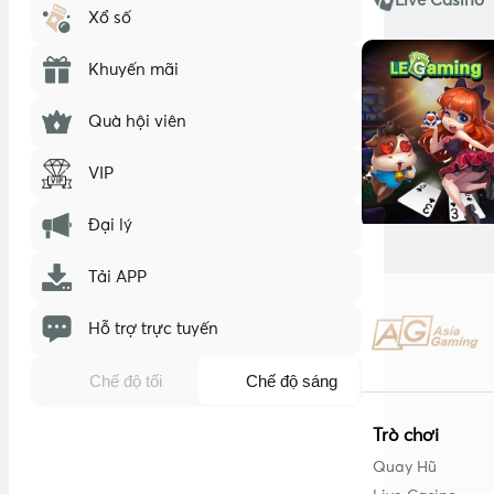
Live Casino
Xổ số
Khuyến mãi
Quà hội viên
VIP
Đại lý
Tải APP
Hỗ trợ trực tuyến
Chế độ tối
Chế độ sáng
Trò chơi
Quay Hũ