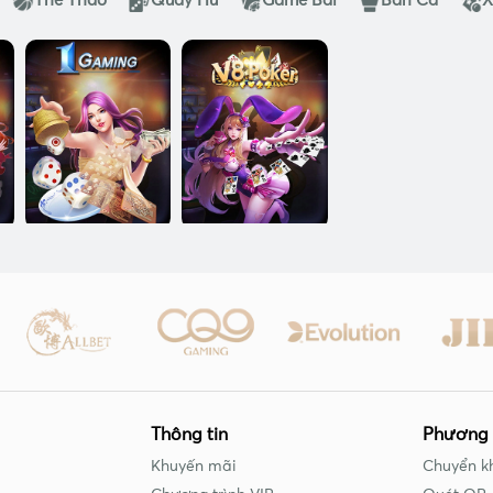
Thể Thao
Quay Hũ
Game Bài
Bắn Cá
X
Thông tin
Phương 
Khuyến mãi
Chuyển k