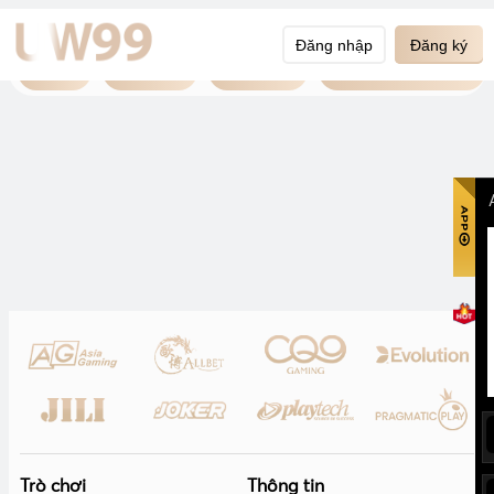
Khuyến mãi
Đăng nhập
Đăng ký
Tất cả
Thể thao
Sòng bạc
Quay Hũ - Bắn Cá
Trò chơi
Thông tin