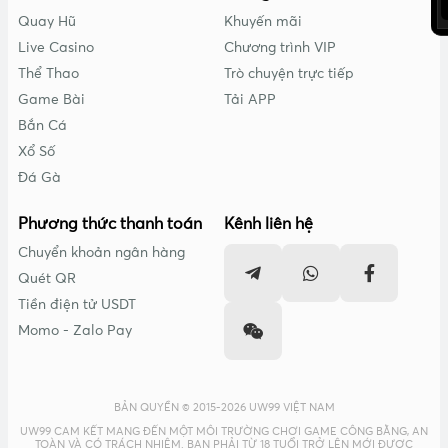
Quay Hũ
Khuyến mãi
Live Casino
Chương trình VIP
Thể Thao
Trò chuyện trực tiếp
Game Bài
Tải APP
Bắn Cá
Xổ Số
Đá Gà
Phương thức thanh toán
Kênh liên hệ
Chuyển khoản ngân hàng
Quét QR
Tiền điện tử USDT
Momo - Zalo Pay
BẢN QUYỀN © 2015-2026 UW99 VIỆT NAM
UW99 CAM KẾT MANG ĐẾN MỘT MÔI TRƯỜNG CHƠI GAME CÔNG BẰNG, AN
TOÀN VÀ CÓ TRÁCH NHIỆM. BẠN PHẢI TỪ 18 TUỔI TRỞ LÊN MỚI ĐƯỢC