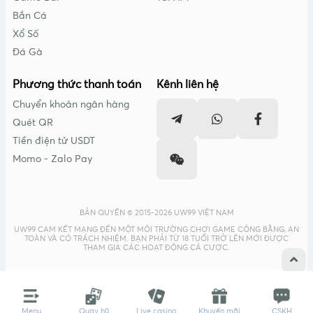
Cờ bạc vốn là một việc đầy rủi ro, nhưng nó mang tính
Bắn Cá
chất “rủi ro cao, phần thưởng lớn”. Chính sự rủi ro tạo ra sự
Xổ Số
phấn khích và thúc đẩy chúng ta đặt cược với hy vọng trở
Đá Gà
về nhà với nhiều tiền hơn hôm trước. Người chơi có thể
chơi hết mình hoặc áp dụng chiến lược, và thường thì
Phương thức thanh toán
Kênh liên hệ
chiến lược mới là thứ tạo ra triệu phú. Với chiến lược hợp
lý và đặt cược số tiền vừa phải, bạn cũng có thể rời bàn
Chuyển khoản ngân hàng
với số tiền thắng lớn.
Quét QR
Tiền điện tử USDT
Một điều quan trọng cần nhấn mạnh là sự khác biệt duy
nhất giữa người chơi bình thường và dân chuyên nghiệp
Momo - Zalo Pay
chính là khả năng giữ bình tĩnh. Điều này đúng trong mọi
lĩnh vực, chẳng hạn như trong công việc hoặc tình huống
căng thẳng. Đối với dân chuyên, cá cược thể thao chính là
BẢN QUYỀN © 2015-2026 UW99 VIỆT NAM
“công việc” của họ. Phần này sẽ được đề cập thêm trong
UW99 CAM KẾT MANG ĐẾN MỘT MÔI TRƯỜNG CHƠI GAME CÔNG BẰNG, AN
các mẹo hàng đầu để trở thành một người cá cược thành
TOÀN VÀ CÓ TRÁCH NHIỆM. BẠN PHẢI TỪ 18 TUỔI TRỞ LÊN MỚI ĐƯỢC
THAM GIA CÁC HOẠT ĐỘNG CÁ CƯỢC.
công.
Chiến lược cá cược trực tuyến bí mật từ các tay
chơi chuyên nghiệp
Menu
Quay hũ
Live casino
Khuyến mãi
CSKH