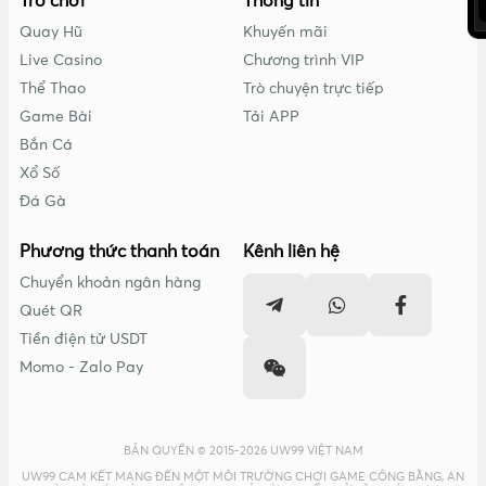
Trò chơi
Thông tin
Quay Hũ
Khuyến mãi
Live Casino
Chương trình VIP
Thể Thao
Trò chuyện trực tiếp
Game Bài
Tải APP
Bắn Cá
Xổ Số
Đá Gà
Phương thức thanh toán
Kênh liên hệ
Chuyển khoản ngân hàng
Quét QR
Tiền điện tử USDT
Momo - Zalo Pay
BẢN QUYỀN © 2015-2026 UW99 VIỆT NAM
UW99 CAM KẾT MANG ĐẾN MỘT MÔI TRƯỜNG CHƠI GAME CÔNG BẰNG, AN