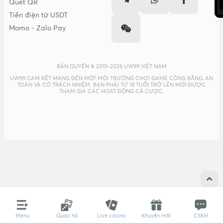
Quét QR
Tiền điện tử USDT
Momo - Zalo Pay
BẢN QUYỀN © 2015-2026 UW99 VIỆT NAM
UW99 CAM KẾT MANG ĐẾN MỘT MÔI TRƯỜNG CHƠI GAME CÔNG BẰNG, AN
TOÀN VÀ CÓ TRÁCH NHIỆM. BẠN PHẢI TỪ 18 TUỔI TRỞ LÊN MỚI ĐƯỢC
THAM GIA CÁC HOẠT ĐỘNG CÁ CƯỢC.
Menu
Quay hũ
Live casino
Khuyến mãi
CSKH